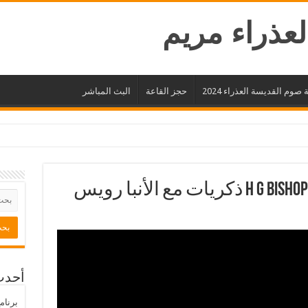
لعذراء مريم
صوم القديسة العذراء 2024
حجز القاعة
البث المباشر
H G Bishop Reweis Memories – Toronto ذكريات مع الأنبا رويس
أحدث
برنام