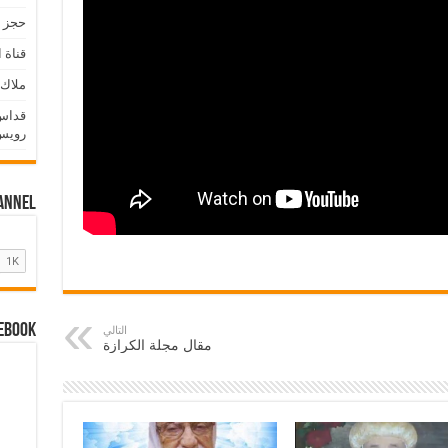
حجز ا
قناة ا
ملاك 
قداس 
رويس
hannel
cebook
التالي
مقال مجلة الكرازة