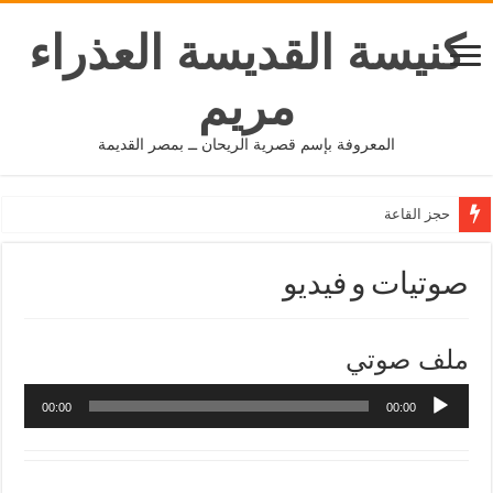
كنيسة القديسة العذراء
مريم
المعروفة بإسم قصرية الريحان ــ بمصر القديمة
حجز القاعة
صوتيات و فيديو
ملف صوتي
00:00
00:00